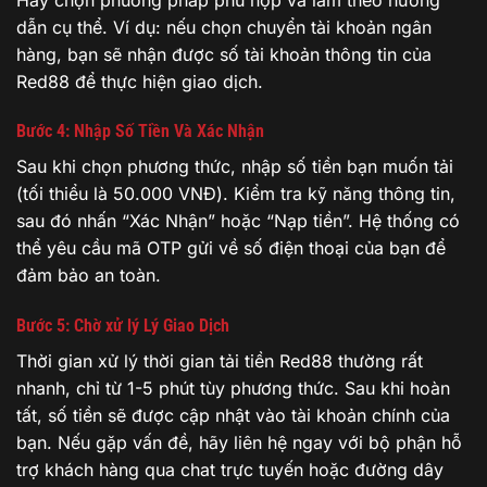
dẫn cụ thể. Ví dụ: nếu chọn chuyển tài khoản ngân
hàng, bạn sẽ nhận được số tài khoản thông tin của
Red88 để thực hiện giao dịch.
Bước 4: Nhập Số Tiền Và Xác Nhận
Sau khi chọn phương thức, nhập số tiền bạn muốn tải
(tối thiểu là 50.000 VNĐ). Kiểm tra kỹ năng thông tin,
sau đó nhấn “Xác Nhận” hoặc “Nạp tiền”. Hệ thống có
thể yêu cầu mã OTP gửi về số điện thoại của bạn để
đảm bảo an toàn.
Bước 5: Chờ xử lý Lý Giao Dịch
Thời gian xử lý thời gian tải tiền Red88 thường rất
nhanh, chỉ từ 1-5 phút tùy phương thức. Sau khi hoàn
tất, số tiền sẽ được cập nhật vào tài khoản chính của
bạn. Nếu gặp vấn đề, hãy liên hệ ngay với bộ phận hỗ
trợ khách hàng qua chat trực tuyến hoặc đường dây