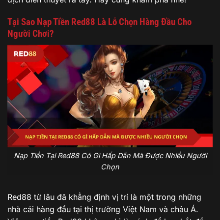
Tại Sao Nạp Tiền Red88 Là Lỗ Chọn Hàng Đầu Cho
Người Chơi?
Nạp Tiền Tại Red88 Có Gì Hấp Dẫn Mà Được Nhiều Người
Chọn
Red88 từ lâu đã khẳng định vị trí là một trong những
nhà cái hàng đầu tại thị trường Việt Nam và châu Á.