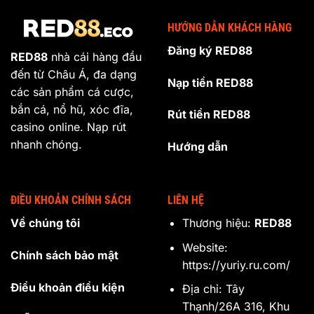
HƯỚNG DẪN KHÁCH HÀNG
Đăng ký RED88
RED88
nhà cái hàng đầu
đến từ Châu Á, đa dạng
Nạp tiền RED88
các sản phẩm cá cược,
bắn cá, nổ hũ, xóc đĩa,
Rút tiền
RED88
casino online. Nạp rút
nhanh chóng.
Hướng dẫn
ĐIỀU KHOẢN CHÍNH SÁCH
LIÊN HỆ
Về chúng tôi
Thương hiệu:
RED88
Website:
Chính sách bảo mật
https://yuriy.ru.com/
Điều khoản điều kiện
Địa chỉ:
Tây
Thạnh/26A 316, Khu