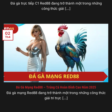
Đá gà trực tiếp C1 Red88 đang trở thành một trong những
công thức giải [...]
02
Th4
Đá Gà Mạng Red88 – Trúng Cá Hoàn Đỉnh Cao Năm 2025
Đá gà mạng Red88 đang trở thành một trong những công thức
giải trí trực [...]