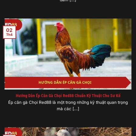
02
Th4
Hướng Dẫn Ép Cân Gà Chọi Red88 Chuẩn Kỹ Thuật Cho Sư Kế
Ép cân gà Chọi Red88 là một trong những kỹ thuật quan trọng
mà các [...]