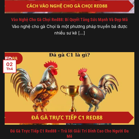
Vào Nghệ Cho Gà Chọi Red88: Bí Quyết Tăng Sức Mạnh Và Đẹp Mã
Vào nghệ cho gà Chọi là một phương pháp truyền bá được
nhiều sư kê [...]
02
Th4
Đá Gà Trực Tiếp C1 Red88 – Trả lời Giải Trí Đỉnh Cao Cho Người Đa
Mê