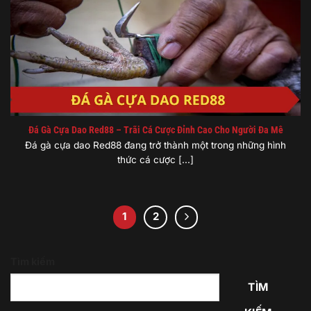
Đá Gà Cựa Dao Red88 – Trãi Cá Cược Đỉnh Cao Cho Người Đa Mê
Đá gà cựa dao Red88 đang trở thành một trong những hình
thức cá cược [...]
1
2
Tìm kiếm
TÌM