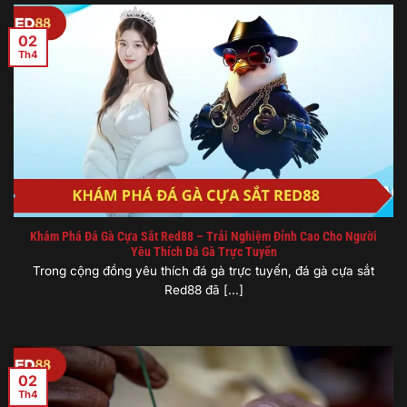
02
Th4
Khám Phá Đá Gà Cựa Sắt Red88 – Trải Nghiệm Đỉnh Cao Cho Người
Yêu Thích Đá Gà Trực Tuyến
Trong cộng đồng yêu thích đá gà trực tuyến, đá gà cựa sắt
Red88 đã [...]
02
Th4