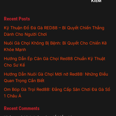
KIẾM
Recent Posts
Kỹ Thuận Đổ Đá Gà RED88 – Bí Quyết Chiến Thắng
Dành Cho Người Chơi
Nuôi Gà Chọi Không Bị Bệnh: Bí Quyết Cho Chiến Kê
Khỏe Mạnh
Hướng Dẫn Ép Cân Gà Chọi Red88 Chuẩn Kỹ Thuật
Cho Sư Kế
Hướng Dẫn Nuôi Gà Chọi Mới nở Red88: Những Điều
Quan Trọng Cần Biết
Om Bóp Gà Trọi Red88: Đẳng Cấp Sân Chơi Đá Gà Số
1 Châu Á
Recent Comments