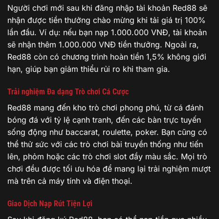
Người chơi mới sau khi đăng nhập tài khoản Red88 sẽ
nhận được tiền thưởng chào mừng khi tải giá trị 100%
lần đầu. Ví dụ: nếu bạn nạp 1.000.000 VNĐ, tài khoản
sẽ nhận thêm 1.000.000 VNĐ tiền thưởng. Ngoài ra,
Red88 còn có chương trình hoàn tiền 1,5% không giới
hạn, giúp bạn giảm thiểu rủi ro khi tham gia.
Trải nghiệm Đa dạng Trò chơi Cá Cược
Red88 mang đến kho trò chơi phong phú, từ cá đánh
bóng đá với tỷ lệ cạnh tranh, đến các bàn trực tuyến
sống động như baccarat, roulette, poker. Bạn cũng có
thể thử sức với các trò chơi bài truyền thống như tiến
lên, phỏm hoặc các trò chơi slot đầy màu sắc. Mọi trò
chơi đều được tối ưu hóa để mang lại trải nghiệm mượt
mà trên cả máy tính và điện thoại.
Giao Dịch Nạp Rút Tiện Lợi