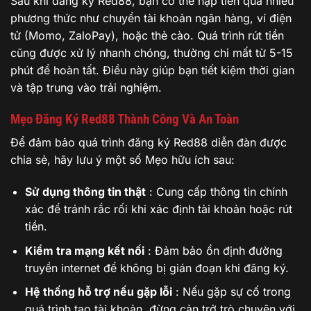
Sau khi đăng ký Red88, bạn có thể nạp tiền qua nhiều
phương thức như chuyển tài khoản ngân hàng, ví điện
tử (Momo, ZaloPay), hoặc thẻ cào. Quá trình rút tiền
cũng được xử lý nhanh chóng, thường chỉ mất từ ​​5-15
phút để hoàn tất. Điều này giúp bạn tiết kiệm thời gian
và tập trung vào trải nghiệm.
Mẹo Đăng Ký Red88 Thành Công Và An Toàn
Để đảm bảo quá trình đăng ký Red88 diễn đàn được
chia sẻ, hãy lưu ý một số Mẹo hữu ích sau:
Sử dụng thông tin thật
: Cung cấp thông tin chính
xác để tránh rắc rối khi xác định tài khoản hoặc rút
tiền.
Kiểm tra mạng kết nối
: Đảm bảo ổn định đường
truyền internet để không bị gián đoạn khi đăng ký.
Hệ thống hỗ trợ nếu gặp lỗi
: Nếu gặp sự cố trong
quá trình tạo tài khoản, đừng cản trở trò chuyện với