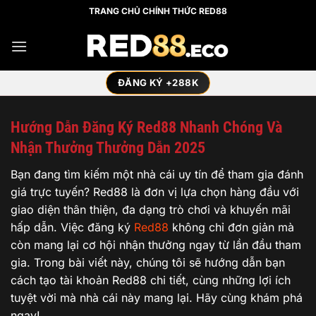
Bỏ
TRANG CHỦ CHÍNH THỨC RED88
qua
nội
dung
ĐĂNG KÝ +288K
Hướng Dẫn Đăng Ký Red88 Nhanh Chóng Và
Nhận Thưởng Thưởng Dẫn 2025
Bạn đang tìm kiếm một nhà cái uy tín để tham gia đánh
giá trực tuyến? Red88 là đơn vị lựa chọn hàng đầu với
giao diện thân thiện, đa dạng trò chơi và khuyến mãi
hấp dẫn. Việc đăng ký
Red88
không chỉ đơn giản mà
còn mang lại cơ hội nhận thưởng ngay từ lần đầu tham
gia. Trong bài viết này, chúng tôi sẽ hướng dẫn bạn
cách tạo tài khoản Red88 chi tiết, cùng những lợi ích
tuyệt vời mà nhà cái này mang lại. Hãy cùng khám phá
ngay!