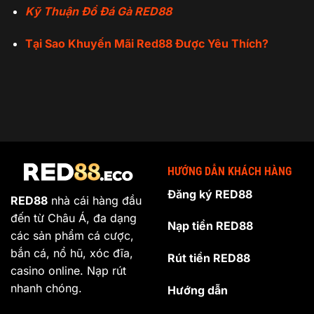
Kỹ Thuận Đổ Đá Gà RED88
Tại Sao Khuyến Mãi Red88 Được Yêu Thích?
HƯỚNG DẪN KHÁCH HÀNG
Đăng ký RED88
RED88
nhà cái hàng đầu
đến từ Châu Á, đa dạng
Nạp tiền RED88
các sản phẩm cá cược,
bắn cá, nổ hũ, xóc đĩa,
Rút tiền
RED88
casino online. Nạp rút
nhanh chóng.
Hướng dẫn