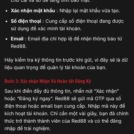
chữ cái và số để tăng tính bảo mật.
Xác nhận mật khẩu
: Nhập lại mật khẩu vừa tạo.
Số điện thoại
: Cung cấp số điện thoại đang được
sử dụng để xác minh tài khoản.
Email
: Email địa chỉ hợp lệ để nhận thông báo từ
Red88.
Hãy kiểm tra kỹ thông tin trước khi gửi, vì đây sẽ là dữ
liệu quan trọng để quản lý tài khoản của bạn.
Bước 3: Xác nhận Nhận Và Hoàn tất Đăng Ký
Sau khi điền đầy đủ thông tin, nhấn nút “Xác nhận”
hoặc “Đăng ký ngay”. Red88 sẽ gửi mã OTP qua số
điện thoại hoặc email bạn cung cấp. Nhập mã này để
kích hoạt tài khoản. Chỉ cần một vài giây, bạn đã chính
thức trở thành thành viên của Red88 và có thể đăng
nhập để trải nghiệm.