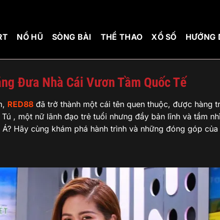
RT
NỔ HŨ
SÒNG BÀI
THỂ THAO
XỔ SỐ
HƯỚNG 
ăng Đưa Nhà Cái Vươn Tầm Quốc Tế
m,
RED88
đã trở thành một cái tên quen thuộc, được hàng tr
 Tú , một nữ lãnh đạo trẻ tuổi nhưng đầy bản lĩnh và tầm n
 Á? Hãy cùng khám phá hành trình và những đóng góp của v