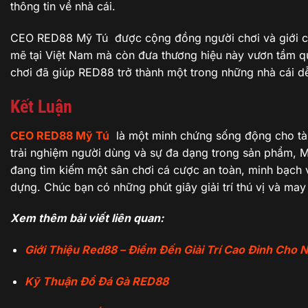
thông tin về nhà cái.
CEO RED88 Mỹ Tú được cộng đồng người chơi và giới ch
mẽ tại Việt Nam mà còn đưa thương hiệu này vươn tầm quố
chơi đã giúp RED88 trở thành một trong những nhà cái dễ 
Kết Luận
CEO RED88 Mỹ Tú
là một minh chứng sống động cho tài 
trải nghiệm người dùng và sự đa dạng trong sản phẩm, 
đang tìm kiếm một sân chơi cá cược an toàn, minh bạch
dựng. Chúc bạn có những phút giây giải trí thú
vị và may
Xem thêm bài viết liên quan:
Giới Thiệu Red88 – Điểm Đến Giải Trí Cao Đỉnh Cho N
Kỹ Thuận Đổ Đá Gà RED88