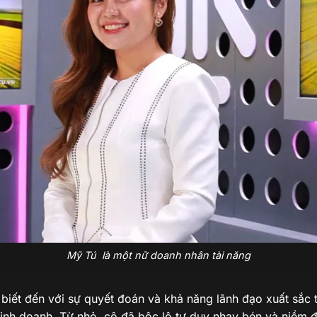
Mỹ Tú là một nữ doanh nhân tài năng
t đến với sự quyết đoán và khả năng lãnh đạo xuất sắc tro
 kinh doanh. Từ nhỏ, cô đã bộc lộ tư duy nhạy bén và niềm