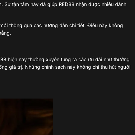
am. Sự tận tâm này đã giúp RED88 nhận được nhiều đánh
i mới thông qua các hướng dẫn chi tiết. Điều này không
bằng.
88 hiện nay thường xuyên tung ra các ưu đãi như thưởng
ng giá trị. Những chính sách này không chỉ thu hút người