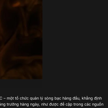
SC – một tổ chức quản lý sòng bạc hàng đầu, khẳng định
g tăng trưởng hàng ngày, như được đề cập trong các nguồn