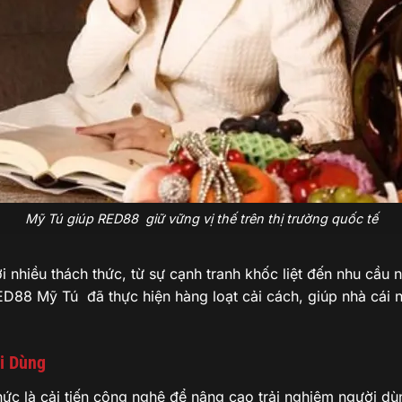
Mỹ Tú giúp RED88 giữ vững vị thế trên thị trường quốc tế
nhiều thách thức, từ sự cạnh tranh khốc liệt đến nhu cầu 
RED88 Mỹ Tú đã thực hiện hàng loạt cải cách, giúp nhà cái
i Dùng
c là cải tiến công nghệ để nâng cao trải nghiệm người dùn