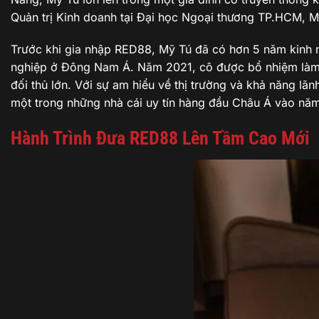
Quản trị Kinh doanh tại Đại học Ngoại thương TP.HCM, Mỹ
Trước khi gia nhập RED88, Mỹ Tú đã có hơn 5 năm kinh ng
nghiệp ở Đông Nam Á. Năm 2021, cô được bổ nhiệm làm C
đối thủ lớn. Với sự am hiểu về thị trường và khả năng 
một trong những nhà cái uy tín hàng đầu Châu Á vào nă
Hành Trình Đưa RED88 Lên Tầm Cao Mới